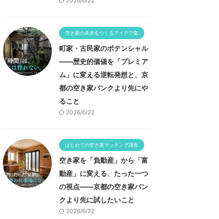
2026/6/22
空き家の未来をつくるアイデア集
町家・古民家のポテンシャル
——歴史的価値を「プレミア
ム」に変える逆転発想と、京
都の空き家バンクより先にや
ること
2026/6/22
はじめての空き家マッチング講座
空き家を「負動産」から「富
動産」に変える、たった一つ
の視点——京都の空き家バン
クより先に試したいこと
2026/6/22