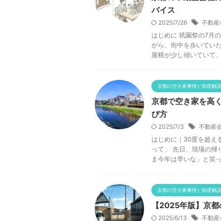
バイス
2025/7/26
不動産
はじめに 祇園祭の7月
がら、街中を歩いてい
屋根が少し傾いていて、壁
京都の空き家事情と制度解
京都で空き家を高
び方
2025/7/3
不動産
はじめに｜30度を超え
って」 先日、現場の帰
ま今年は早いな」と笑って
京都の空き家事情と制度解
【2025年版】京
2025/6/13
不動産