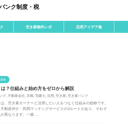
のバンク制度・税
ク
空き家物件レポ
活用アイデア集
グ講座
とは？仕組みと始め方をゼロから解説
ング
,
不動産会社
,
京都
,
宅建士
,
活用
,
空き家
,
空き家バンク
とは、空き家オーナーと活用したい人をつなぐ仕組みの総称です。
・不動産仲介・民間マッチングサービスの3ルートがあり、それぞ
異なります。一級 ...