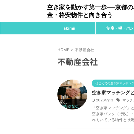
空き家を動かす第一歩──京都
金・格安物件と向き合う
akimii
制度・税・バン
HOME
>
不動産会社
不動産会社
はじめての空き家マッチン
空き家マッチング
2026/7/13
マッチ
「空き家マッチング」
空き家バンク（行政）
れ向いている物件と状況が