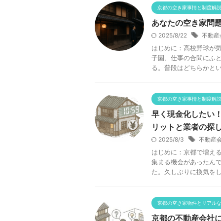
京都の空き家事情と制度解
あなたの空き家問
2025/8/22
不動産
はじめに：高校野球が気
子園、仕事の合間にふ
る。普段はどちらかという
京都の空き家事情と制度解
早く現金化したい
リットと業者の探
2025/8/3
不動産
はじめに：京都で増える
集まる機会があったん
た。久しぶりに換気をしよ
京都の空き家物件とリアル
京都の不動産会社