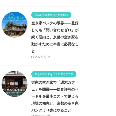
京都の空き家事情と制度解説
空き家バンクの限界——登録
しても「問い合わせゼロ」が
続く理由と、京都の空き家を
動かすために本当に必要なこ
と
2026/6/22
空き家の未来をつくるアイデア集
実家の空き家で「週末カフ
ェ」を開業——飲食許可のハ
ードルを最小コストで越える
現場の知恵と、京都の空き家
バンクより先にやること