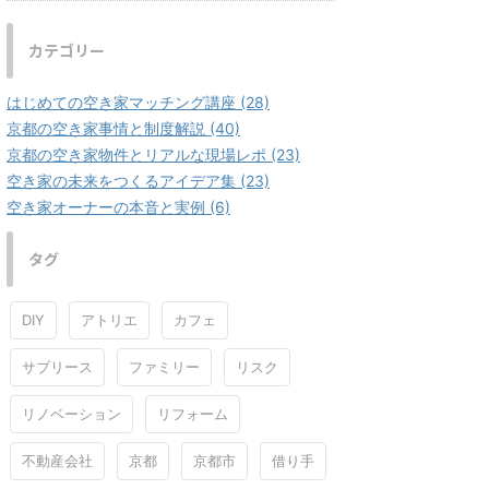
カテゴリー
はじめての空き家マッチング講座 (28)
京都の空き家事情と制度解説 (40)
京都の空き家物件とリアルな現場レポ (23)
空き家の未来をつくるアイデア集 (23)
空き家オーナーの本音と実例 (6)
タグ
DIY
アトリエ
カフェ
サブリース
ファミリー
リスク
リノベーション
リフォーム
不動産会社
京都
京都市
借り手