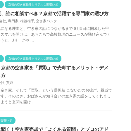
説
京都の空き家物件とリアルな現場レポ
題、誰に相談すべき？京都で活躍する専門家の選び方
会社
,
専門家
,
相談相手
,
空き家バンク
になる理由と、空き家の話につながるまで 8月5日に開幕した甲
とスマホを開けば、あちこちで高校野球のニュースが飛び込んでく
と、Jリーグや ...
説
京都の空き家物件とリアルな現場レポ
！京都の空き家を「買取」で売却するメリット・デメ
し方
会社
,
買取
空き家、そして「買取」という選択肢 こないだのお彼岸、親戚で
です。そのとき、おばさんが知り合いの空き家の話をしてくれまし
うと玄関を開け ...
な現場レポ
に聞く！空き家売却で「よくある質問」とプロのアド