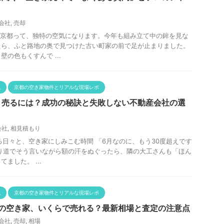
会社
,
売却
の京都って、独特の空気になります。今年も組み立て中の鉾を見な
たら、ふと路地の奥で見つけた古い町家の前で足が止まりました。
の色もくすんで ...
説
京都の空き家物件とリアルな現場レポ
く売るには？成功の秘訣と失敗しない不動産会社の選
会社
,
相見積もり
る日々と、空き家にしみこむ時間 「6月なのに、もう30度超えです
り道でそう言いながら額の汗をぬぐったら、隣の大工さんも「ほん
ました。 ...
説
京都の空き家物件とリアルな現場レポ
都の空き家、いくらで売れる？最新相場と査定の注意点
会社
,
売却
,
相場