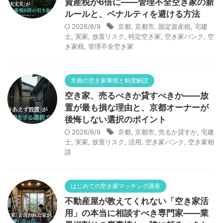
資産税が6倍に——管理不全空き家の新
ルールと、ペナルティを避ける方法
2026/6/9
京都
,
京都市
,
固定資産税
,
宅建
士
,
実家
,
放置リスク
,
特定空き家
,
空き家バンク
,
空
き家税
,
管理不全空き家
京都の空き家事情と制度解説
空き家、売るべきか貸すべきか——放
置が最も損な理由と、京都オーナーが
後悔しない選択のポイント
2026/6/9
京都
,
京都市
,
売るか貸すか
,
宅建
士
,
実家
,
放置リスク
,
活用
,
空き家バンク
,
空き家相
談
はじめての空き家マッチング講座
不動産屋が教えてくれない「空き家活
用」の本当に相談すべき専門家——業