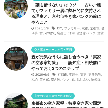
「誰も借りない」はウソ——古い戸建
てがファミリー層に熱狂的に支持され
る理由と、京都市空き家バンクの前に
やること
2026/6/9
DIY
,
ファミリー
,
京都
,
京都市
,
借
り手
,
古い戸建て
,
宅建士
,
活用
,
空き家バンク
,
賃貸
空き家オーナーの本音と実例
親が元気なうちに話し合うべき「実家
の空き家対策」——認知症・相続前に
やっておく3つのステップ
2026/6/9
京都市
,
宅建士
,
実家
,
家族信託
,
相続
,
空き家
,
空き家バンク
,
親
,
話し合い
,
認知症
京都の空き家事情と制度解説
京都市の空き家税・特定空き家で固定