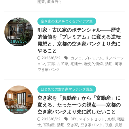
開業
,
飲食許可
空き家の未来をつくるアイデア集
町家・古民家のポテンシャル——歴史
的価値を「プレミアム」に変える逆転
発想と、京都の空き家バンクより先に
やること
2026/6/22
カフェ
,
プレミアム
,
リノベーシ
ョン
,
京都
,
古民家
,
宅建士
,
歴史的価値
,
活用
,
町家
,
空き家バンク
はじめての空き家マッチング講座
空き家を「負動産」から「富動産」に
変える、たった一つの視点——京都の
空き家バンクより先に試したいこと
2026/6/22
DIY
,
マインドセット
,
京都
,
宅建
士
,
富動産
,
活用
,
空き家
,
空き家バンク
,
視点
,
負動