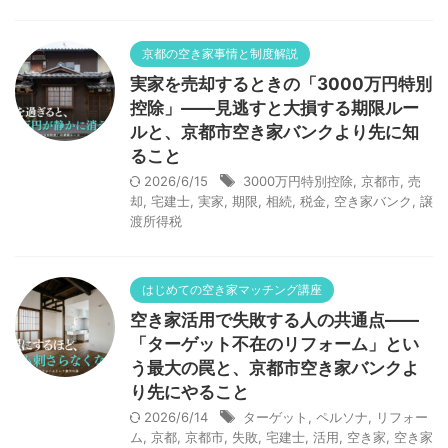
京都の空き家事情と制度解説
実家を売却するときの「3000万円特別
控除」——見逃すと大損する期限ルー
ルと、京都市空き家バンクより先に知
ること
2026/6/15
3000万円特別控除
,
京都市
,
売
却
,
宅建士
,
実家
,
期限
,
相続
,
税金
,
空き家バンク
,
譲
渡所得税
はじめての空き家マッチング講座
空き家活用で失敗する人の共通点——
「ターゲット不在のリフォーム」とい
う最大の罠と、京都市空き家バンクよ
り先にやること
2026/6/14
ターゲット
,
ペルソナ
,
リフォー
ム
,
京都
,
京都市
,
失敗
,
宅建士
,
活用
,
空き家
,
空き家