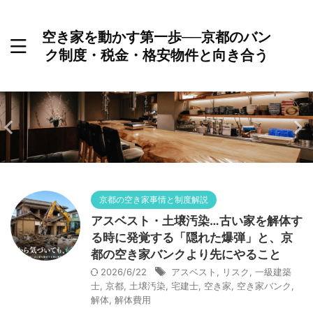
空き家を動かす第一歩──京都のバン
ク制度・税金・格安物件と向き合う
京都の空き家事情と制度解説
アスベスト・土壌汚染…古い家を解体す
る時に発覚する「隠れた爆弾」と、京
都の空き家バンクより先にやること
2026/6/22
アスベスト
,
リスク
,
一級建築
士
,
京都
,
土壌汚染
,
宅建士
,
空き家
,
空き家バンク
,
解体
,
解体費用