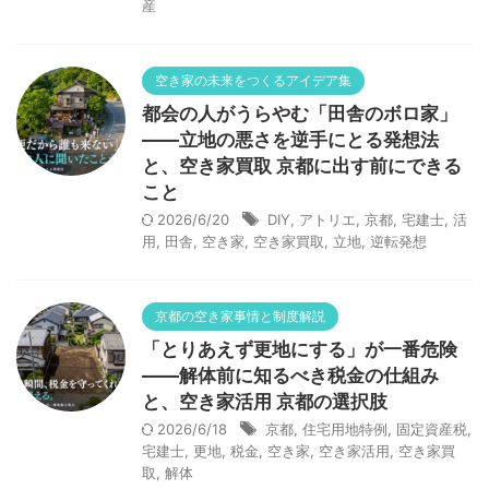
産
空き家の未来をつくるアイデア集
都会の人がうらやむ「田舎のボロ家」
——立地の悪さを逆手にとる発想法
と、空き家買取 京都に出す前にできる
こと
2026/6/20
DIY
,
アトリエ
,
京都
,
宅建士
,
活
用
,
田舎
,
空き家
,
空き家買取
,
立地
,
逆転発想
京都の空き家事情と制度解説
「とりあえず更地にする」が一番危険
——解体前に知るべき税金の仕組み
と、空き家活用 京都の選択肢
2026/6/18
京都
,
住宅用地特例
,
固定資産税
,
宅建士
,
更地
,
税金
,
空き家
,
空き家活用
,
空き家買
取
,
解体