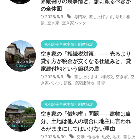
界縦割りの裏事情と、誰に頼るべきか
の全体図
2026/6/9
専門家
,
差し上げます
,
活用
,
相
談
,
空き家
,
空き家バンク
京都の空き家事情と制度解説
空き家の「相続税対策」——売るより
貸す方が税金が安くなる仕組みと、貸
家建付地という節税の盾
2026/6/9
差し上げます
,
相続税
,
空き家
,
空
き家バンク
,
節税
,
貸家建付地
,
賃貸
京都の空き家事情と制度解説
空き家の「借地権」問題——建物は自
分、土地は他人の場合に地主に言われ
るがままにしてはいけない理由
2026/5/30
交渉
,
借地権
,
処分
,
地主
,
差し上