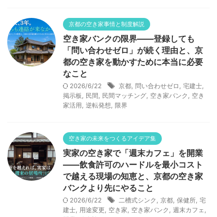
京都の空き家事情と制度解説
空き家バンクの限界——登録しても
「問い合わせゼロ」が続く理由と、京
都の空き家を動かすために本当に必要
なこと
2026/6/22
京都
,
問い合わせゼロ
,
宅建士
,
掲示板
,
民間
,
民間マッチング
,
空き家バンク
,
空き
家活用
,
逆転発想
,
限界
空き家の未来をつくるアイデア集
実家の空き家で「週末カフェ」を開業
——飲食許可のハードルを最小コスト
で越える現場の知恵と、京都の空き家
バンクより先にやること
2026/6/22
二槽式シンク
,
京都
,
保健所
,
宅
建士
,
用途変更
,
空き家
,
空き家バンク
,
週末カフェ
,