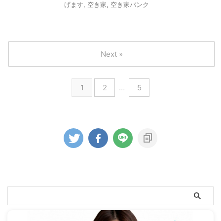
げます
,
空き家
,
空き家バンク
Next »
1
2
…
5