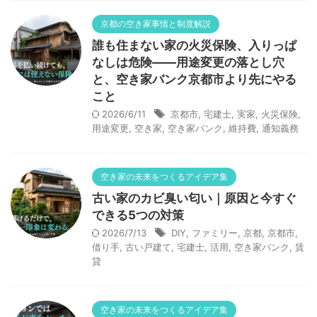
京都の空き家事情と制度解説
誰も住まない家の火災保険、入りっぱ
なしは危険——用途変更の落とし穴
と、空き家バンク京都市より先にやる
こと
2026/6/11
京都市
,
宅建士
,
実家
,
火災保険
,
用途変更
,
空き家
,
空き家バンク
,
維持費
,
通知義務
空き家の未来をつくるアイデア集
古い家のカビ臭い匂い｜原因と今すぐ
できる5つの対策
2026/7/13
DIY
,
ファミリー
,
京都
,
京都市
,
借り手
,
古い戸建て
,
宅建士
,
活用
,
空き家バンク
,
賃
貸
空き家の未来をつくるアイデア集