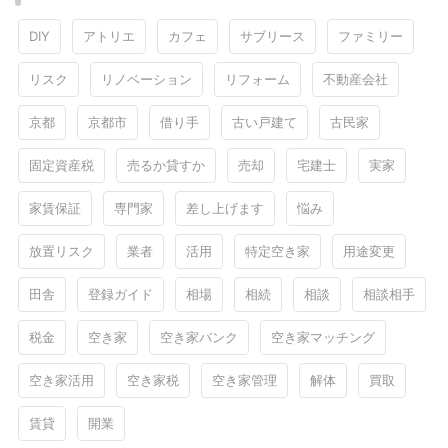
DIY
アトリエ
カフェ
サブリース
ファミリー
リスク
リノベーション
リフォーム
不動産会社
京都
京都市
借り手
古い戸建て
古民家
固定資産税
売るか貸すか
売却
宅建士
実家
家賃保証
専門家
差し上げます
悩み
放置リスク
業者
活用
特定空き家
用途変更
田舎
登録ガイド
相場
相続
相談
相談相手
税金
空き家
空き家バンク
空き家マッチング
空き家活用
空き家税
空き家管理
解体
買取
賃貸
開業