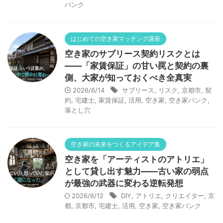
バンク
はじめての空き家マッチング講座
空き家のサブリース契約リスクとは
——「家賃保証」の甘い罠と契約の裏
側、大家が知っておくべき全真実
2026/6/14
サブリース
,
リスク
,
京都市
,
契
約
,
宅建士
,
家賃保証
,
活用
,
空き家
,
空き家バンク
,
落とし穴
空き家の未来をつくるアイデア集
空き家を「アーティストのアトリエ」
として貸し出す魅力——古い家の弱点
が最強の武器に変わる逆転発想
2026/6/12
DIY
,
アトリエ
,
クリエイター
,
京
都
,
京都市
,
宅建士
,
活用
,
空き家
,
空き家バンク