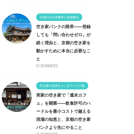
京都の空き家事情と制度解説
空き家バンクの限界——登録
しても「問い合わせゼロ」が
続く理由と、京都の空き家を
動かすために本当に必要なこ
と
2026/6/22
空き家の未来をつくるアイデア集
実家の空き家で「週末カフ
ェ」を開業——飲食許可のハ
ードルを最小コストで越える
現場の知恵と、京都の空き家
バンクより先にやること