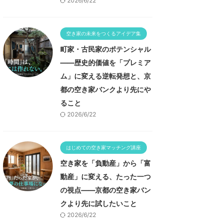
2026/6/22
空き家の未来をつくるアイデア集
町家・古民家のポテンシャル
——歴史的価値を「プレミア
ム」に変える逆転発想と、京
都の空き家バンクより先にや
ること
2026/6/22
はじめての空き家マッチング講座
空き家を「負動産」から「富
動産」に変える、たった一つ
の視点——京都の空き家バン
クより先に試したいこと
2026/6/22