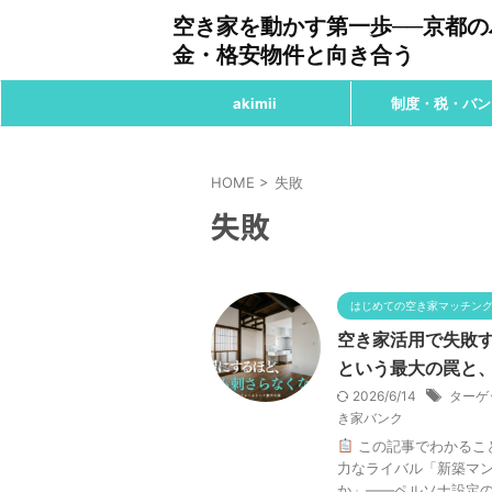
空き家を動かす第一歩──京都
金・格安物件と向き合う
akimii
制度・税・バン
HOME
>
失敗
失敗
はじめての空き家マッチン
空き家活用で失敗
という最大の罠と
2026/6/14
ターゲ
き家バンク
この記事でわかるこ
力なライバル「新築マン
か」——ペルソナ設定の力