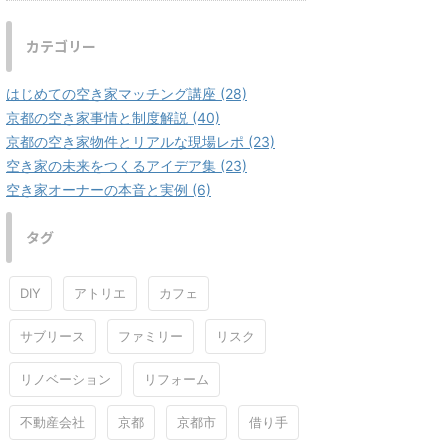
カテゴリー
はじめての空き家マッチング講座 (28)
京都の空き家事情と制度解説 (40)
京都の空き家物件とリアルな現場レポ (23)
空き家の未来をつくるアイデア集 (23)
空き家オーナーの本音と実例 (6)
タグ
DIY
アトリエ
カフェ
サブリース
ファミリー
リスク
リノベーション
リフォーム
不動産会社
京都
京都市
借り手