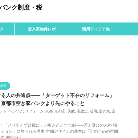
のバンク制度・税
ク
空き家物件レポ
活用アイデア集
グ講座
する人の共通点——「ターゲット不在のリフォーム」
、京都市空き家バンクより先にやること
ット
,
ペルソナ
,
リフォーム
,
京都
,
京都市
,
失敗
,
宅建士
,
活用
,
空き家
,
空
と 「とりあえず綺麗に」が引き起こす悲劇——万人受けの末路 強
ション」に埋もれる理由 空間デザインの基本は「誰のための空間
 弱点が「 ...