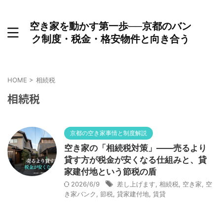
空き家を動かす第一歩──京都のバン
ク制度・税金・格安物件と向き合う
HOME
>
相続税
相続税
京都の空き家事情と制度解説
空き家の「相続税対策」——売るより
貸す方が税金が安くなる仕組みと、貸
家建付地という節税の盾
2026/6/9
差し上げます
,
相続税
,
空き家
,
空
き家バンク
,
節税
,
貸家建付地
,
賃貸