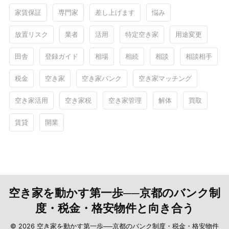
家賃保証
専門家
差し上げます
悩み
放置リスク
業者
活用
特定空き家
用途変更
田舎
登録ガイド
相場
相続
相談
相談相手
税金
空き家
空き家バンク
空き家マッチング
空き家活用
空き家税
空き家管理
解体
買取
賃貸
開業
空き家を動かす第一歩──京都のバンク制
度・税金・格安物件と向き合う
© 2026 空き家を動かす第一歩──京都のバンク制度・税金・格安物件