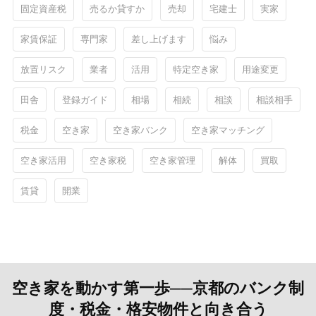
固定資産税
売るか貸すか
売却
宅建士
実家
家賃保証
専門家
差し上げます
悩み
放置リスク
業者
活用
特定空き家
用途変更
田舎
登録ガイド
相場
相続
相談
相談相手
税金
空き家
空き家バンク
空き家マッチング
空き家活用
空き家税
空き家管理
解体
買取
賃貸
開業
空き家を動かす第一歩──京都のバンク制
度・税金・格安物件と向き合う