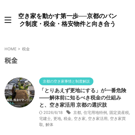
空き家を動かす第一歩──京都のバン
ク制度・税金・格安物件と向き合う
HOME
>
税金
税金
京都の空き家事情と制度解説
「とりあえず更地にする」が一番危険
——解体前に知るべき税金の仕組み
と、空き家活用 京都の選択肢
2026/6/18
京都
,
住宅用地特例
,
固定資産税
,
宅建士
,
更地
,
税金
,
空き家
,
空き家活用
,
空き家買
取
,
解体