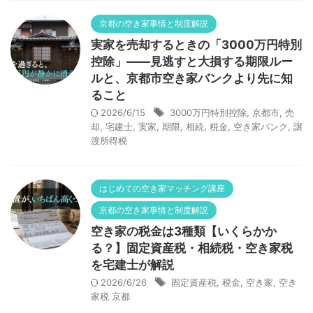
京都の空き家事情と制度解説
実家を売却するときの「3000万円特別
控除」——見逃すと大損する期限ルー
ルと、京都市空き家バンクより先に知
ること
2026/6/15
3000万円特別控除
,
京都市
,
売
却
,
宅建士
,
実家
,
期限
,
相続
,
税金
,
空き家バンク
,
譲
渡所得税
はじめての空き家マッチング講座
京都の空き家事情と制度解説
空き家の税金は3種類【いくらかか
る？】固定資産税・相続税・空き家税
を宅建士が解説
2026/6/26
固定資産税
,
税金
,
空き家
,
空き
家税 京都