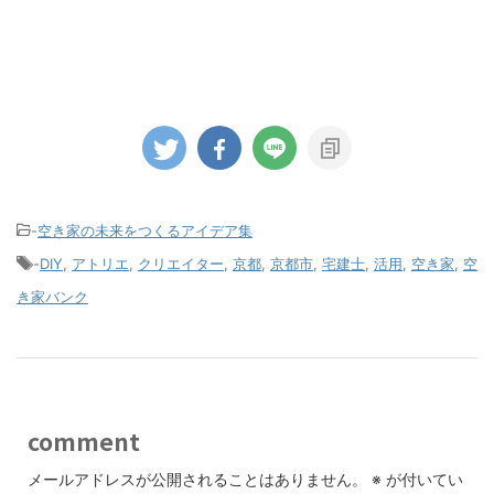
-
空き家の未来をつくるアイデア集
-
DIY
,
アトリエ
,
クリエイター
,
京都
,
京都市
,
宅建士
,
活用
,
空き家
,
空
き家バンク
comment
メールアドレスが公開されることはありません。
※
が付いてい