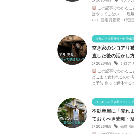
2026/6/9
リスク
,
この記事でわかること
はやってこない——現場
いく 固定資産税・特定空き
京都の空き家事情と制度解
空き家のシロアリ
直した後の活かし
2026/6/9
シロア
この記事でわかるこ
どこまで食われるのか 
と予防 焦って解体すると
はじめての空き家マッチン
不動産屋に「売れ
ておくべき売却・
2026/6/9
価値
,
売
この記事でわかるこ