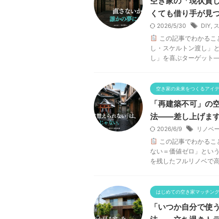
空き家の「現状貸
くても借り手が見
2026/5/30
DIY
,
この記事でわかるこ
し・スケルトン渡し」と
し」を喜ぶターゲット——
空き家の未来をつくるアイ
「再建築不可」の
法——差し上げま
2026/6/9
リノベ
この記事でわかるこ
ない＝価値ゼロ」という
を残したフルリノベで高収
はじめての空き家マッチン
「いつか自分で使