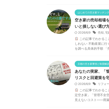
はじめての空き家マッチン
空き家の売却相場
いと損しない選び
2026/6/9
売却
,
宅
この記事でわかるこ
しれない 不動産屋に行
を調べる具体的手順 「売
京都の空き家事情と制度解
あなたの実家、「
リスクと回避策を
2026/6/9
リフォ
この記事でわかるこ
定空き家」「管理不全空
見えないコスト——雨漏り