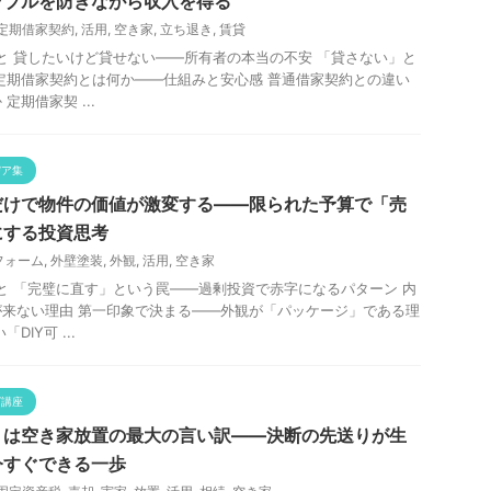
ラブルを防ぎながら収入を得る
定期借家契約
,
活用
,
空き家
,
立ち退き
,
賃貸
と 貸したいけど貸せない——所有者の本当の不安 「貸さない」と
定期借家契約とは何か——仕組みと安心感 普通借家契約との違い
定期借家契 ...
デア集
だけで物件の価値が激変する——限られた予算で「売
にする投資思考
フォーム
,
外壁塗装
,
外観
,
活用
,
空き家
と 「完璧に直す」という罠——過剰投資で赤字になるパターン 内
来ない理由 第一印象で決まる——外観が「パッケージ」である理
IY可 ...
グ講座
」は空き家放置の最大の言い訳——決断の先送りが生
今すぐできる一歩