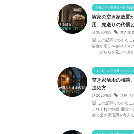
京都の空き家事情と制度解
実家の空き家放置
用、先送りの代償
2026/6/9
空き家 
この記事でわかるこ
放置が招く本当のリスク
——どちらを選ぶべきか 
はじめての空き家マッチン
空き家活用の相談
進め方
2026/6/9
活用
,
相
この記事でわかるこ
それぞれの特徴 相談す
都で空き家活用を考える場
はじめての空き家マッチン