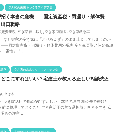
説
空き家の未来をつくるアイデア集
が招く本当の危機——固定資産税・雨漏り・解体費
と出口戦略
固定資産税
,
空き家 買い取り
,
空き家 雨漏り
,
空き家救急車
と なぜ実家の空き家は「とりあえず」のまま止まってしまうのか
——固定資産税・雨漏り・解体費用の現実 空き家買取と仲介売却
「更地」「 ...
グ講座
空き家の未来をつくるアイデア集
、どこにすればいい？宅建士が教える正しい相談先と
談
,
空き家
と 空き家活用の相談がむずかしい、本当の理由 相談先の種類と、
る前に整理しておくこと 空き家活用の主な選択肢と向き不向き 京
合の注意 ...
グ講座
京都の空き家事情と制度解説