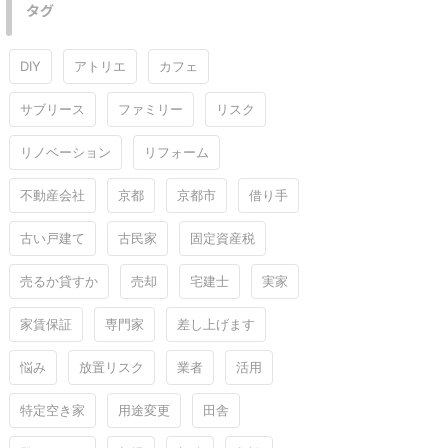
タグ
DIY
アトリエ
カフェ
サブリース
ファミリー
リスク
リノベーション
リフォーム
不動産会社
京都
京都市
借り手
古い戸建て
古民家
固定資産税
売るか貸すか
売却
宅建士
実家
家賃保証
専門家
差し上げます
悩み
放置リスク
業者
活用
特定空き家
用途変更
田舎