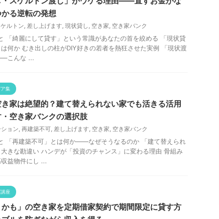
し・スケルトン渡し」がウケる理由——直すお金がな
つかる逆転の発想
スケルトン
,
差し上げます
,
現状貸し
,
空き家
,
空き家バンク
と 「綺麗にして貸す」という常識があなたの首を絞める 「現状貸
は何か むき出しの柱がDIY好きの若者を熱狂させた実例 「現状渡
こんな ...
デア集
空き家は絶望的？建て替えられない家でも活きる活用
す・空き家バンクの選択肢
ーション
,
再建築不可
,
差し上げます
,
空き家
,
空き家バンク
と 「再建築不可」とは何か——なぜそうなるのか 「建て替えられ
大きな勘違い ハンデが「投資のチャンス」に変わる理由 骨組み
益物件にし ...
グ講座
うかも」の空き家を定期借家契約で期間限定に貸す方