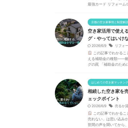
最強カード リフォームロ
京都の空き家事情と制度解
空き家活用で使え
グ・やってはいけ
2026/6/9
リフォ
この記事でわかるこ
える補助金の種類——耐
グの罠 「補助金のために
はじめての空き家マッチン
相続した空き家を
ェックポイント
2026/6/9
売るか
この記事でわかるこ
売れない」は思い込みか
世間の声を聞いてから、決