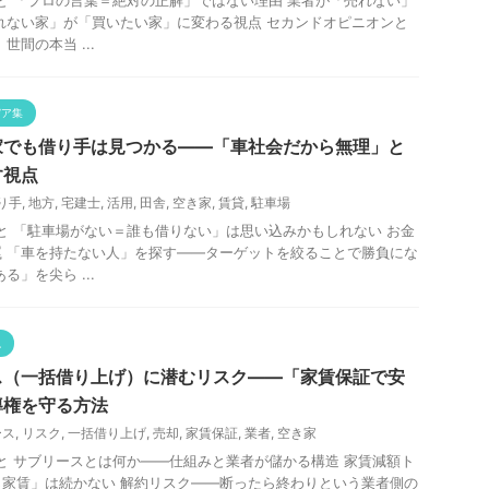
れない家」が「買いたい家」に変わる視点 セカンドオピニオンと
世間の本当 ...
デア集
家でも借り手は見つかる——「車社会だから無理」と
す視点
り手
,
地方
,
宅建士
,
活用
,
田舎
,
空き家
,
賃貸
,
駐車場
と 「駐車場がない＝誰も借りない」は思い込みかもしれない お金
 「車を持たない人」を探す——ターゲットを絞ることで勝負にな
る」を尖ら ...
説
ス（一括借り上げ）に潜むリスク——「家賃保証で安
導権を守る方法
ース
,
リスク
,
一括借り上げ
,
売却
,
家賃保証
,
業者
,
空き家
と サブリースとは何か——仕組みと業者が儲かる構造 家賃減額ト
家賃」は続かない 解約リスク——断ったら終わりという業者側の