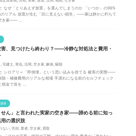
固定資産税
,
売却
,
実家
,
放置
,
活用
,
相続
,
空き家
 なぜ「とりあえず放置」を選んでしまうのか 「いつか」の99%
のリアル 放置が生む「目に見えない損失」——家は静かに朽ちて
家—— ...
説
被害、見つけたら終わり？——冷静な対処法と費用・
方
リ
,
宅建士
,
害虫
,
活用
,
空き家
,
解体
,
駆除
と シロアリ＝「即倒壊」という思い込みを捨てる 被害の実態——
駆除・補修費用のリアルな相場 手遅れになる前のセルフチェック
税金で首を ...
グ講座
ません」と言われた実家の空き家——諦める前に知っ
活用の選択肢
れない
,
売却
,
業者
,
空き家
,
買取
と 「プロの言葉＝絶対の正解」ではない理由 業者が「売れない」