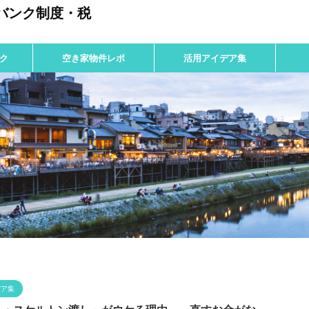
バンク制度・税
ク
空き家物件レポ
活用アイデア集
デア集