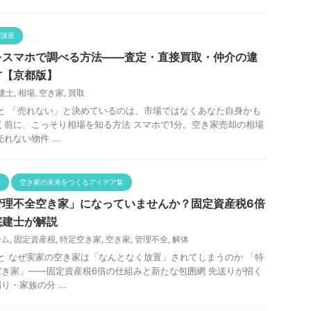
グ講座
をスマホで調べる方法——査定・直接買取・仲介の違
方【京都版】
建士
,
相場
,
空き家
,
買取
と 「売れない」と決めているのは、市場ではなくあなた自身かも
く前に、こっそり相場を知る方法 スマホで1分。空き家売却の相場
れない物件 ...
説
空き家の未来をつくるアイデア集
管理不全空き家」になっていませんか？固定資産税6倍
宅建士が解説
ーム
,
固定資産税
,
特定空き家
,
空き家
,
管理不全
,
解体
と なぜ実家の空き家は「なんとなく放置」されてしまうのか 「特
き家」——固定資産税6倍の仕組みと新たな包囲網 先送りが招く
・家族の分 ...