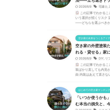
法——立ち退きト
2026/6/9
宅建士
,
この記事でわかるこ
いう選択が招くリスク 
——どちらを選ぶべきか 
空き家の未来をつくるアイ
空き家の外壁塗装
れる・貸せる」家
2026/6/9
DIY
,
リ
この記事でわかるこ
装ばかり直しても内見が
由 内装はあえて直さない「D
はじめての空き家マッチン
「いつか使うかも
む本当の損失と、