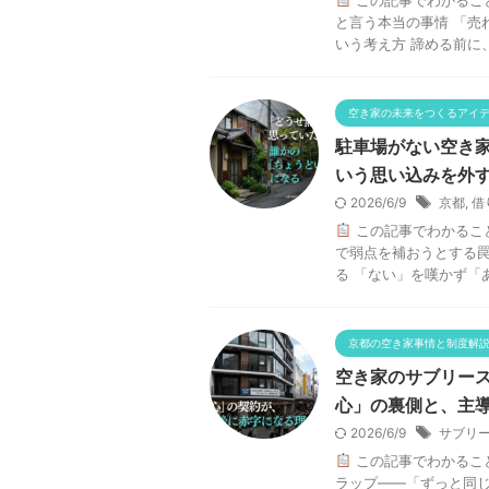
と言う本当の事情 「売
いう考え方 諦める前に、
空き家の未来をつくるアイ
駐車場がない空き
いう思い込みを外
2026/6/9
京都
,
借
この記事でわかるこ
で弱点を補おうとする罠
る 「ない」を嘆かず「あ
京都の空き家事情と制度解
空き家のサブリー
心」の裏側と、主
2026/6/9
サブリ
この記事でわかるこ
ラップ——「ずっと同じ