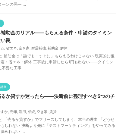
ーンの罠— ...
説
る補助金のリアル——もらえる条件・申請のタイミン
ない罠
ーム
,
省エネ
,
空き家
,
耐震補強
,
補助金
,
解体
と 補助金は「誰でも・すぐに」もらえるわけじゃない 現実的に狙
震・省エネ・解体 工事後に申請したら1円も出ない——タイミン
不要な工事 ...
グ講座
売るか貸すか迷ったら——決断前に整理すべき5つのチ
貸すか
,
売却
,
活用
,
相続
,
空き家
,
賃貸
と 「売るか貸すか」でフリーズしてしまう、本当の理由 「どうせ
もしれない 決断より先に「テストマーケティング」をやってみる
めればい ...