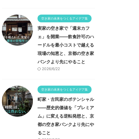
空き家の未来をつくるアイデア集
実家の空き家で「週末カフ
ェ」を開業——飲食許可のハ
ードルを最小コストで越える
現場の知恵と、京都の空き家
バンクより先にやること
2026/6/22
空き家の未来をつくるアイデア集
町家・古民家のポテンシャル
——歴史的価値を「プレミア
ム」に変える逆転発想と、京
都の空き家バンクより先にや
ること